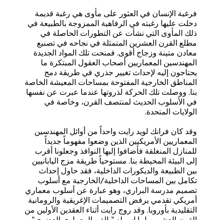
فرغبة الإنسان في العثور على مأوى هي رغبة قديمة
دخلت عليها رغبته في الرفاهية الممزوجة بالطبيعة في
ذلك المأوى التي نشأت عن التطورات الحاصلة في
مطلع القرن العشرين المتمثلة في نجاحه في تصنيع
معادن متينة وزجاج أقوى. فمنحت تلك المواد الجديدة
المهندسين المعماريين أصحاب العقول المبتكرة ما
يحتاجون إليه لإحداث تغيير جذري في طريقة دمج
المناطق الخارجية المفتوحة بمساحات المعيشة الخاصة
بنا. ووصلت تلك الحركة لذروتها عندما عبرت عن نفسها
في الأسلوب الحديث لمنتصف القرن، وخاصة في
الولايات المتحدة.
وقد كان فرانك لويد رايت واحداً من أوائل المهندسين
المعماريين الأمريكيين الذين وضعوا مفهوماً جديداً
للمنازل المنغلقة فأضافوا إليها النوافذ وجعلونا أقرب
إلى البيئة المحيطة بنا. مستوحياً طريقة مزج اليابانيين
بين الطبيعة والديكورات الداخلية، فقد حاول إحداث
تكامل بين المساحات الداخلية/الخارجية مع أسلوب
تصميم مدرسة البراري، وهو عبارة عن أسلوب معماري
أمريكي تقدمي يرفض التصميمات الإغريقية والرومانية
التقليدية بأوروبا. وقد روج رايت أثناء العقدين الأولين من
القرن العشرين لما اسماه "بالفن المعماري العضوي"،