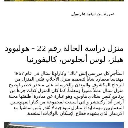
صورة من ديفيد هارتويل
منزل دراسة الحالة رقم 22 - هوليوود
هيلز، لوس أنجلوس، كاليفورنيا
استأجر كل من سي إتش "باك" وكارلوتا ستال في عام 1957
مهندساً معمارياً شاباً لتصميم منزل الأحلام، فبُني المنزل من
الزجاج المكشوف والمعدن والخرسانة على منحدر خطير ليصبح
منزل ستال عملاً مميزاً ومعلماً. كما كان المنزل كذلك جزءاً من
برنامج كيس ستادي هاوس، وهو عبارة عن مبادرة أطلقتها مجلة
آرتس آند أركتيتشر والتي أسندت لمجموعة من كبار المهندسين
المعماريين مهمة إبداع منازل نموذجية لا تُقدر بثمن تماشياً مع
الازدهار الذي يشهده قطاع الإسكان بالولايات المتحدة.