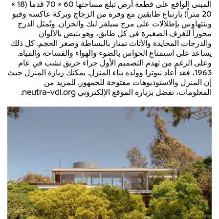
المبنى الواقع على قطعة أرض تبلغ مساحتها 60 × 70 قدماً (18 ×
20 متراً) بارتباع طابقين مع وفرة من الزجاج وبركة عاكسة وقبو
وبنتهاوس بإطلالات على مرج سيلفر ليك والخزان. ويُمثل الدرج
محوراً للغرف الصغيرة في كل طابق، وهو ينبض بالألوان
والدرجات المحايدة والأثاث تمتاز بالبساطة وصغر الحجم. كل ذلك
يساعد على استمتاع الحواس بالضوء والهواء والفساحة والمياه.
وعلى الرغم من تهدم التصميم الأول جراء حريق نشب في عام
1963، فقد أعاد نيوترا وولده بناء المنزل. يمكنك زيارة المنزل حيث
إن المنزل والاستوديوهات مفتوحة للجمهور. للمزيد من
المعلومات، تفضل بزيارة الموقع الإلكتروني neutra-vdl.org.