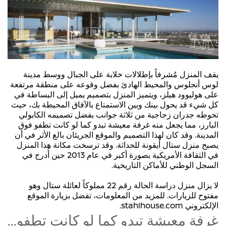
يقف المنزل مُشرفاً بإطلالات خلابة على الجبال ووسط مدينة
لوس أنجلوس والمحيط الهادئ بفضل وقوعه على منطقة مرتفعة
على هوليوود هيلز، ويتميز المنزل بتصميم يميل إلى البساطة في
كل شيء قد يحول بينك وبين الاستمتاع بالآفاق المحيطة بك، حيث
تحوطه جدران زجاجية من ثلاثة جوانب بفضل تصميمه الكابولي
البارز، مما يجعل منه غرفة معيشة تبدو كما لو كانت تطفو فوق
المدينة. وقد كان لهذا التصميم والموقع الجريئان بالغ الأثر في أن
يصبح منزل ستال أيقونة للحداثة. وقد ترسخت مكانة هذا المنزل
في الثقافة الأمريكية بصورة أكبر في عام 2013 حين أُدرج في
السجل الوطني للأماكن التاريخية.
لا يزال منزل دراسة الحالة رقم 22 مملوكاً لعائلة ستال وهو
مفتوح للزيارات. للمزيد من المعلومات، تفضل بزيارة الموقع
الإلكتروني stahlhouse.com.
...غرفة معيشة تبدو كما لو كانت تطفو