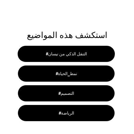
استكشف هذه المواضيع
#التنقل الذكي من نيسان
#نمط_الحياة
#التصميم
#الرياضة