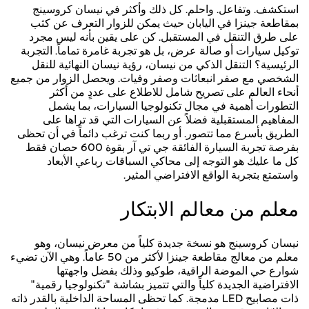
استكشف. وتفاعل. واحلم. كل ذلك وأكثر في نيسان كروسينج
بمقاطعة جينزا في اليابان حيث يمكن للزوار التعرف عن كثب
على طرق التنقل في المستقبل. كن على يقين بأنه ليس مجرد
توكيل سيارات أو صالة عرض، بل هو تجربة غامرة تماماً. التجربة
الرئيسية؟ التنقل الذكي من نيسان، رؤية نيسان النهائية للنقل
الشخصي مع صفر انبعاثات وصفر وفيات. ويحصل الزوار من جميع
أنحاء العالم على تصريح شامل للاطلاع على عددٍ من أكثر
التطورات أهمية في مجال تكنولوجيا السيارات، بما يشمل
المفاهيم المستقبلية فضلاً عن السيارات التي قد تراها على
الطريق بأسرع مما تتصور. أو ربما كنت ترغب دائماً في أن تحظى
بفرصة تجربة السيارة الفائقة جي تي آر بقوة 600 حصان فقط
كل ما عليك هو التوجه إلى محاكي السباقات رباعي الأبعاد
واستمتع بتجربة الواقع الافتراضي المثير.
معلم من معالم الابتكار
نيسان كروسينج هو نسخة جديدة كلياً من معرض نيسان، وهو
معلم من معالج مقاطعة جينزا لأكثر من 50 عاماً. وهي الآن تضيء
شوارع حي الموضة الراقية، طوكيو وذلك بفضل واجهتها
الافتراضية الجديدة كلياً والتي تتميز بشاشة "تكنولوجيا رقمية"
ذات مصابيح LED مدمجة. كما تحظى المساحة الداخلية بالقدر ذاته