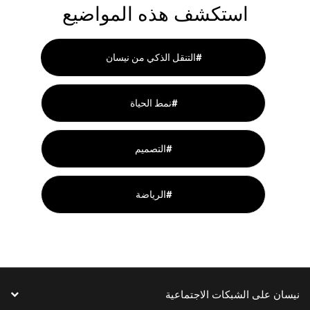
استكشف هذه المواضيع
التنقل الذكي من نيسان#
نمط الحياة#
التصميم#
الرياضة#
نيسان على الشبكات الاجتماعية