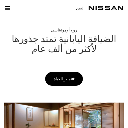
اليمن
روح أوموتيناشي
الضيافة اليابانية تمتد جذورها
لأكثر من ألف عام
نمط_الحياة#