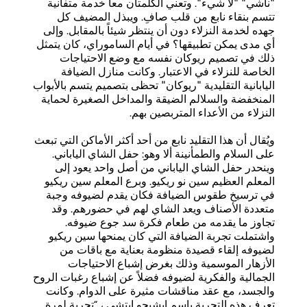
"ناشي" "لا شيء". وتعني الكلمتان معاً خدمة متفانية
تتسم بنقاء نابع من قلب صافِ. ويبذل المضيف كل
جهده لخدمة النزلاء دون أن ينتظر شيئاً بالمقابل. وإلى
أي مدى يمكن تطبيقها؟ في أيام الساموراي، كان يتمثل
ذلك في تصميم ريوكان نفسه مع وضع الاحتياجات
الخاصة للنزلاء في الاعتبار. وكانت منازل الضيافة
اليابانية التقليدية "ريوكان" تحظى بتصميم يتسم بالأبواب
المنخفضة والسلالم الضيقة والمداخل الصغيرة لحماية
النزلاء من الأعداء المتربصين بهم.
ويُقال أن هذا التقليد نابع من أحد أكثر الأماكن التي تبعث
على السلام والطمأنينة ألا وهو: حفل الشاي الياباني.
وينحدر حفل الشاي الياباني من أصل واحد يعود إلى
المعلم العظيم سين نو ريكيو. وبرع المعلم سين ريكيو
في ترسيخ طقوس الضيافة فكان يقدم لضيوفه وجبة
متعددة الأصناف ويعد الشاي لهم في حضورهم. وقد
تجاوز ما يقدمه من طعام فكرة سد جوع ضيوفه.
واشتملت تجربة الضيافة التي كان يمنحها سين ريكيو
لضيوفه إلقاء قصيدة منظومة بعناية مع باقات من
الأزهار الموسمية وذلك بغرض إشباع الاحتياجات
الجمالية والفكرية لضيوفه فضلاً عن إشباع رغبات الروح
والجسد، مع عقد مناقشات مثيرة على الدوام. وكانت
تعرف هذه التجربة باسم إيشيجو إيتشي ، “تجربة لمرة