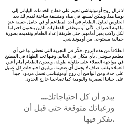
لا تزال روح أوموتيناشي تخيم على قطاع الخدمات الياباني إلى
يومنا هذا. ويمكن لمسها في مياه ومنشفة ساخنة تُقدم لك بعد
الجلوس لتناول الطعام في أحد المطاعم أو في حامل حقيبة عند
ماكينة الصراف الآلي أو موظفي القطارات الذين ينحنون احتراماً
لكل راكب يعبر أمامهم. حتى طريقة إعداد الطعام وتقديمه بصورة
جمالية مستوحى من أوموتيناشي.
انطلاقاً من هذه الروح، فكّر في التجربة التي تحظى بها في أي
مطعم سوشي، بأي مكان في العالم. وفيها تجد الطهاة في المطبخ
في مواجهة العملاء على طاولة طويلة، ويعدون الطعام أمام أعين
العملاء بقلب صافِ لا يحمل أي ضغينة، ويلبون احتياجات كل عميل
على حدة. ومن الواضح أن روح أوموتيناشي تحمل مردوداً جيداً
على حياتنا العصرية واليومية كما تصاحبنا خارج الحدود.
...يبدو أن كل احتياجاتك
ورغباتك متوقعة حتى قبل أن
تفكر فيها.