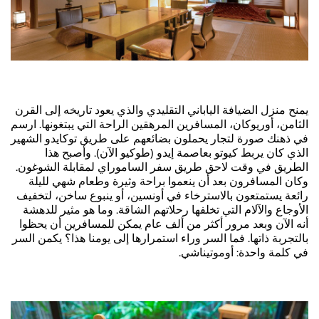
يمنح منزل الضيافة الياباني التقليدي والذي يعود تاريخه إلى القرن
الثامن، أوريوكان، المسافرين المرهقين الراحة التي يبتغونها. ارسم
في ذهنك صورة لتجار يحملون بضائعهم على طريق توكايدو الشهير
الذي كان يربط كيوتو بعاصمة إيدو (طوكيو الآن). وأصبح هذا
الطريق في وقت لاحق طريق سفر الساموراي لمقابلة الشوغون.
وكان المسافرون بعد أن ينعموا براحة وثيرة وطعام شهي لليلة
رائعة يستمتعون بالاسترخاء في أونسين، أو ينبوع ساخن، لتخفيف
الأوجاع والآلام التي تخلفها رحلاتهم الشاقة. وما هو مثير للدهشة
أنه الآن وبعد مرور أكثر من ألف عام يمكن للمسافرين أن يحظوا
بالتجربة ذاتها. فما السر وراء استمرارها إلى يومنا هذا؟ يكمن السر
في كلمة واحدة: أوموتيناشي.