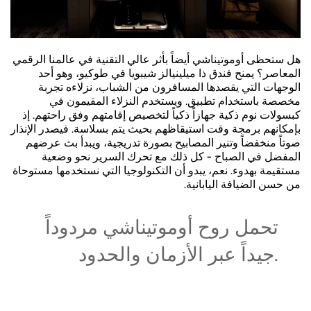
هل ستحظى أوموتيناشي أيضاً بأثر عالي التقنية في عالمنا الرقمي
المعاصر؟ يمنح فندق ذا ميلينيالز شيبويا في طوكيو، وهو أحد
الوجهات التي يقصدها المسافرون من الشباب، نزلاءه تجربة
مخصصة باستخدام تطبيق. ويستخدم النزلاء المقيمون في
كبسولات نوم ذكية جهازاً ذكياً لتخصيص إقامتهم وفق راحتهم. إذ
بإمكانهم برمجة وقت استيقاظهم بحيث يتم بسلاسة. فيصدر الإنذار
صوتاً منخفضاً وتنير المصابيح بصورة تدريجية، ويبدأ بث عرضهم
المفضل في الصباح - كل ذلك مع تحرك السرير نحو وضعية
مستقيمة بهدوء. نعم، يبدو أن التكنولوجيا التي نستخدمها مستوحاة
من حسن الضيافة اليابانية.
تحمل روح أوموتيناشي مردوداً
جيداً عبر الأزمان والحدود.