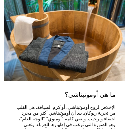
ما هي أوموتيناشي؟
الإخلاص لروح أوموتيناشي، أو كرم الضيافة، هي القلب
من تجربة ريوكان. بيد أن أوموتيناشي أكثر من مجرد
احتفاء وترحيب. وتعني كلمة "أومتوي" "الوجه العام"،
وهو الصورة التي ترغب في إظهارها للغرباء. وتعني